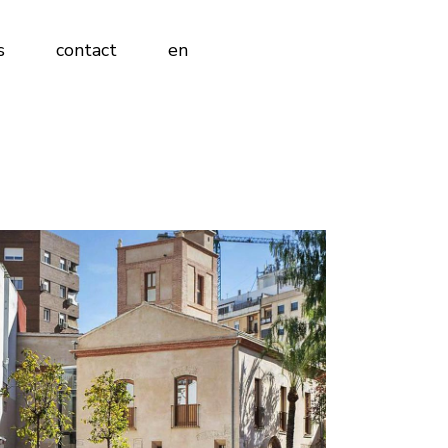
ES
s
contact
en
EN
ES
EN