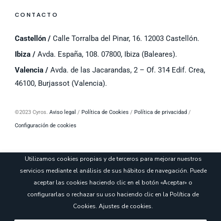
CONTACTO
Castellón /
Calle Torralba del Pinar, 16. 12003 Castellón.
Ibiza /
Avda. España, 108. 07800, Ibiza (Baleares).
Valencia /
Avda. de las Jacarandas, 2 – Of. 314 Edif. Crea,
46100, Burjassot (Valencia).
©
2023 Cyros.
Aviso legal
/
Política de Cookies
/
Política de privacidad
/
Configuración de cookies
Utilizamos cookies propias y de terceros para mejorar nuestros
servicios mediante el análisis de sus hábitos de navegación. Puede
aceptar las cookies haciendo clic en el botón «Aceptar» o
configurarlas o rechazar su uso haciendo clic en la
Política de
Cookies
.
Ajustes de cookies
.