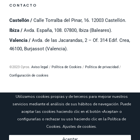
CONTACTO
Castellón /
Calle Torralba del Pinar, 16. 12003 Castellón.
Ibiza /
Avda. España, 108. 07800, Ibiza (Baleares).
Valencia /
Avda. de las Jacarandas, 2 – Of. 314 Edif. Crea,
46100, Burjassot (Valencia).
©
2023 Cyros.
Aviso legal
/
Política de Cookies
/
Política de privacidad
/
Configuración de cookies
Utilizamos cookies propias y de terceros para mejorar nuestros
servicios mediante el análisis de sus hábitos de navegación. Puede
aceptar las cookies haciendo clic en el botón «Aceptar» o
configurarlas o rechazar su uso haciendo clic en la
Política de
Cookies
.
Ajustes de cookies
.
Aceptar